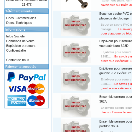
fixation des planches P
21.47€
savoir plus sur Boîte d
Téléchargements
Bouchon cache PVC p
Docs. Commerciales
plaquette de blocage
Docs. Techniques
Bouchon cache PVC po
blocage....
...En savoi
Informations
pour plaquette de blo
Infos Société
Conditions de vente
Enjoliveur pour serrure
Expédition et retours
vue extérieure 328D
Confidentialité
Enjoliveur pour serrure
328D....
...En savoir pl
Contactez-nous
droite vue extérieure 
Paiements acceptés
Enjoliveur pour serrure
gauche vue extérieur
Enjoliveur pour serrur
328C....
...En savoir pl
gauche vue extérieur
Ensemble serrure pour 
362A
Ensemble serrure pour 
plus sur Ensemble serr
Ensemble serrure pou
portillon 360A