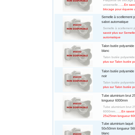
Plaquette de blocage 
universelle....
...En sav
blocage pour équerre u
Semelle à scellement 
sabot automatique
Semelle à scellement p
savoir plus sur Semell
automatique
Talon butée polyamide 
blanc
Talon butée polyamide,
plus sur Talon butée p
Talon butée polyamide 
noir
Talon butée polyamide, 
plus sur Talon butée po
Tube aluminium brut 
longueur 6000mm
Tube aluminium brut 
6000mm....
...En savoi
25x25mm longueur 6
Tube aluminium laqué
50x50mm longueur 5
blanc