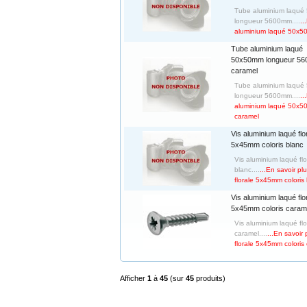
Tube aluminium laqué 
longueur 5600mm....
..
aluminium laqué 50x5
Tube aluminium laqué
50x50mm longueur 5
caramel
Tube aluminium laqué 
longueur 5600mm....
..
aluminium laqué 50x
caramel
Vis aluminium laqué flo
5x45mm coloris blanc
Vis aluminium laqué fl
blanc....
...En savoir pl
florale 5x45mm coloris
Vis aluminium laqué flo
5x45mm coloris caram
Vis aluminium laqué fl
caramel....
...En savoir
florale 5x45mm coloris
Afficher
1
à
45
(sur
45
produits)