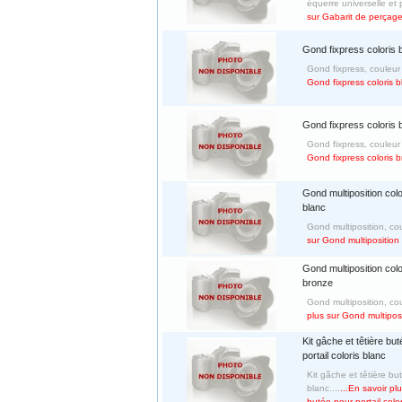
équerre universelle et p
sur Gabarit de perçag
Gond fixpress coloris 
Gond fixpress, couleur 
Gond fixpress coloris b
Gond fixpress coloris 
Gond fixpress, couleur 
Gond fixpress coloris 
Gond multiposition colo
blanc
Gond multiposition, cou
sur Gond multiposition 
Gond multiposition colo
bronze
Gond multiposition, cou
plus sur Gond multiposi
Kit gâche et têtière bu
portail coloris blanc
Kit gâche et têtière bu
blanc....
...En savoir pl
butée pour portail colo