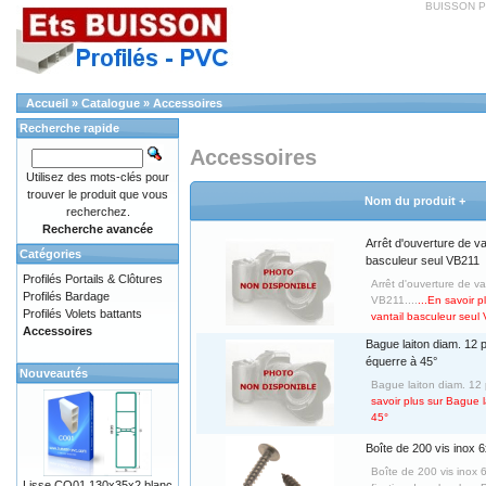
BUISSON PV
Accueil
»
Catalogue
»
Accessoires
Recherche rapide
Accessoires
Utilisez des mots-clés pour
trouver le produit que vous
Nom du produit +
recherchez.
Recherche avancée
Arrêt d'ouverture de va
Catégories
basculeur seul VB211
Profilés Portails & Clôtures
Arrêt d'ouverture de va
Profilés Bardage
VB211....
...En savoir p
Profilés Volets battants
vantail basculeur seul
Accessoires
Bague laiton diam. 12 
équerre à 45°
Nouveautés
Bague laiton diam. 12 
savoir plus sur Bague 
45°
Boîte de 200 vis inox 
Boîte de 200 vis inox 
Lisse CO01 130x35x2 blanc