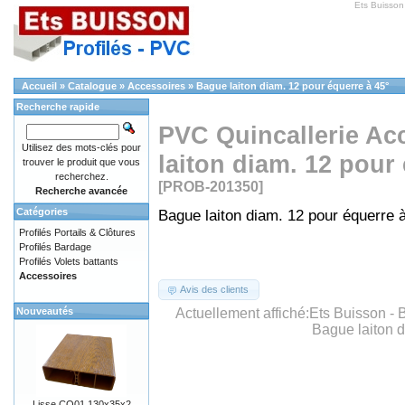
Ets Buisson
Accueil
»
Catalogue
»
Accessoires
»
Bague laiton diam. 12 pour équerre à 45°
Recherche rapide
PVC Quincallerie Ac
Utilisez des mots-clés pour
laiton diam. 12 pour
trouver le produit que vous
recherchez.
[PROB-201350]
Recherche avancée
Catégories
Bague laiton diam. 12 pour équerre à
Profilés Portails & Clôtures
Profilés Bardage
Profilés Volets battants
Accessoires
Avis des clients
Actuellement affiché:
Ets Buisson -
Nouveautés
Bague laiton d
Lisse CO01 130x35x2