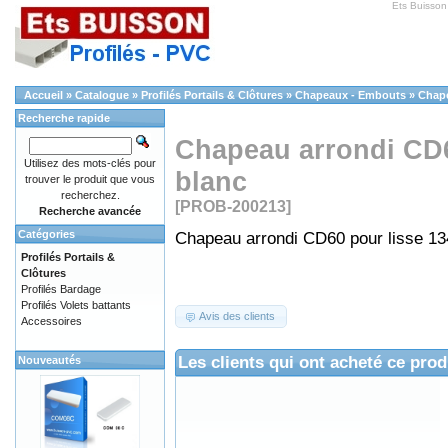
Ets Buisson
Accueil
»
Catalogue
»
Profilés Portails & Clôtures
»
Chapeaux - Embouts
»
Chape
Recherche rapide
Chapeau arrondi CD6
Utilisez des mots-clés pour
blanc
trouver le produit que vous
recherchez.
[PROB-200213]
Recherche avancée
Catégories
Chapeau arrondi CD60 pour lisse 13
Profilés Portails &
Clôtures
Profilés Bardage
Profilés Volets battants
Avis des clients
Accessoires
Les clients qui ont acheté ce prod
Nouveautés