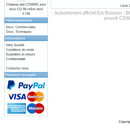
Chapeau plat COM08C pour
Lisse 
lisse CO 08 chêne doré
Actuellement affiché:
Ets Buisson - 
5.74€
arrondi CD6
Téléchargements
Docs. Commerciales
Docs. Techniques
Informations
Infos Société
Conditions de vente
Expédition et retours
Confidentialité
Contactez-nous
Paiements acceptés
Copyrig