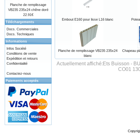
Planche de remplissage
VB235 235x24 chêne doré
22.91€
Embout E160 pour lisse L16 blanc
Potea
Téléchargements
Docs. Commerciales
Docs. Techniques
Informations
Infos Société
Planche de remplissage VB235 235x24
Chapeau pl
Conditions de vente
blanc
Expédition et retours
Actuellement affiché:
Ets Buisson - BU
Confidentialité
CO01 130x
Contactez-nous
Paiements acceptés
Copyrig