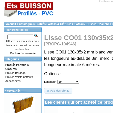
Ets Buisson
Accueil
»
Catalogue
»
Profilés Portails & Clôtures
»
Poteaux - Lisses - Planches
Recherche rapide
Lisse CO01 130x35x2
Utilisez des mots-clés pour
[PROPC-104946]
trouver le produit que vous
recherchez.
Lisse CO01 130x35x2 mm blanc vendu
Recherche avancée
les longueurs au-delà de 3m, merci 
Catégories
Longueur maximale 6 mètres.
Profilés Portails &
Clôtures
Options :
Profilés Bardage
Profilés Volets battants
Accessoires
Longueur:
Avis des clients
Nouveautés
Les clients qui ont acheté ce prod