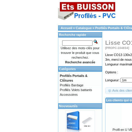
Accueil
»
Catalogue
»
Profilés Portails & Clôt
Recherche rapide
Lisse CO
Utilisez des mots-clés pour
[PROPC-104834]
trouver le produit que vous
Lisse CO13 130x26
recherchez.
3m, merci de nous 
Recherche avancée
Longueur maximale
Catégories
Options :
Profilés Portails &
Longueur:
Clôtures
Profilés Bardage
Profilés Volets battants
Avis des clien
Accessoires
Les clients qui 
Nouveautés
Profil en U 