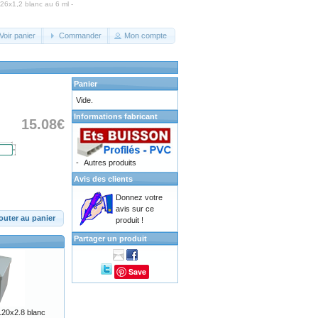
26x1,2 blanc au 6 ml -
Voir panier
Commander
Mon compte
Panier
Vide.
Informations fabricant
15.08€
-
Autres produits
Avis des clients
Donnez votre
avis sur ce
outer au panier
produit !
Partager un produit
Save
20x2.8 blanc