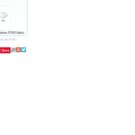
teau P200 blanc
nc au 6 ml -
Save