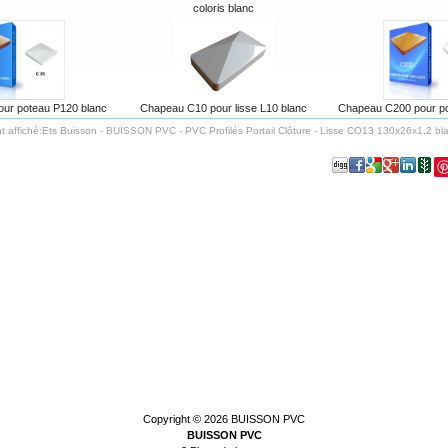
coloris blanc
ur poteau P120 blanc
Chapeau C10 pour lisse L10 blanc
Chapeau C200 pour po
t affiché:
Ets Buisson - BUISSON PVC - PVC Profilés Portail Clôture - Lisse CO13 130x26x1,2 bla
Copyright © 2026
BUISSON PVC
BUISSON PVC