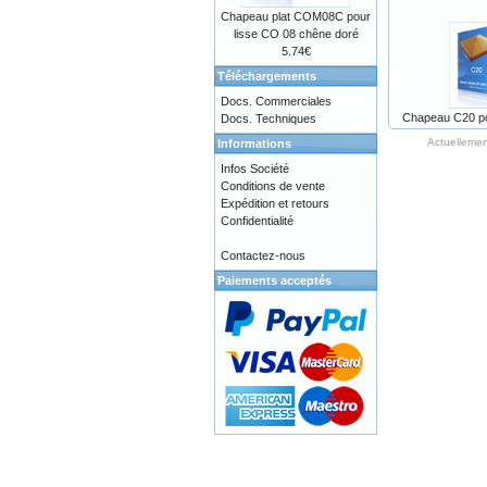
Chapeau plat COM08C pour
lisse CO 08 chêne doré
5.74€
Téléchargements
Docs. Commerciales
Chapeau C20 po
Docs. Techniques
Actuellemen
Informations
Infos Société
Conditions de vente
Expédition et retours
Confidentialité
Contactez-nous
Paiements acceptés