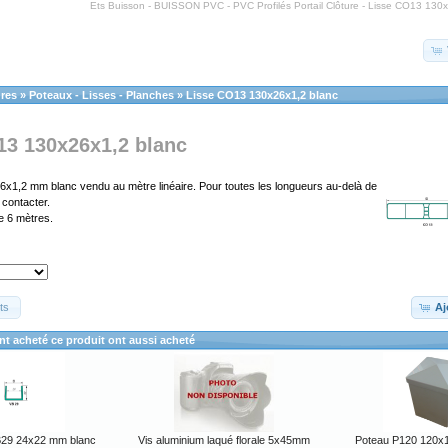
Ets Buisson - BUISSON PVC - PVC Profilés Portail Clôture - Lisse CO13 130x
ures
»
Poteaux - Lisses - Planches
»
Lisse CO13 130x26x1,2 blanc
13 130x26x1,2 blanc
x1,2 mm blanc vendu au mètre linéaire. Pour toutes les longueurs au-delà de
contacter.
 6 mètres.
ts
Aj
ont acheté ce produit ont aussi acheté
VB29 24x22 mm blanc
Vis aluminium laqué florale 5x45mm
Poteau P120 120x1