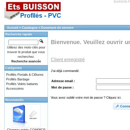
BUISSON 
Accueil
»
Catalogue
»
Ouverture de session
Recherche rapide
Bienvenue. Veuillez ouvrir u
Utilisez des mots-clés pour
trouver le produit que vous
recherchez.
Client enregistré
Recherche avancée
Catégories
J'ai déjà commandé.
Profilés Portails & Clôtures
Profilés Bardage
Adresse email :
Profilés Volets battants
Mot de passe :
Accessoires
Vous avez oublié votre mot de passe ? Cliquez ici.
Nouveautés
Conne
Chapeau pointu COM08CP