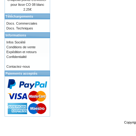
pour lisse CO 08 blanc
2.25€
Téléchargements
Docs. Commerciales
Docs. Techniques
Informations
Infos Société
Conditions de vente
Expédition et retours
Confidentialité
Contactez-nous
Paiements acceptés
Copyrig