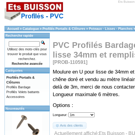
Ets Buisson
Accueil
»
Catalogue
»
Profilés Portails & Clôtures
»
Poteaux - Lisses - Planches
Recherche rapide
PVC Profilés Bardag
Utilisez des mots-clés pour
lisse 34mm et remp
trouver le produit que vous
recherchez.
[PROB-110591]
Recherche avancée
Catégories
Moulure en U pour lisse de 34mm e
Profilés Portails &
chêne doré et vendu au mètre linéair
Clôtures
delà de 3m, merci de nous contacter
Profilés Bardage
Profilés Volets battants
Longueur maximale 6 mètres.
Accessoires
Options :
Nouveautés
Longueur:
Avis des clients
Actuellement affiché:
Ets Buisson - B