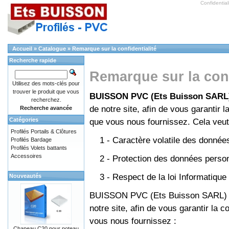
Confidentia
Accueil
»
Catalogue
»
Remarque sur la confidentialité
Recherche rapide
Remarque sur la conf
Utilisez des mots-clés pour
trouver le produit que vous
BUISSON PVC (Ets Buisson SARL
recherchez.
de notre site, afin de vous garantir 
Recherche avancée
Catégories
que vous nous fournissez. Cela veut
Profilés Portails & Clôtures
1 - Caractère volatile des données
Profilés Bardage
Profilés Volets battants
Accessoires
2 - Protection des données perso
3 - Respect de la loi Informatique 
Nouveautés
BUISSON PVC (Ets Buisson SARL) s'e
notre site, afin de vous garantir la 
vous nous fournissez :
Chapeau C20 pour poteau