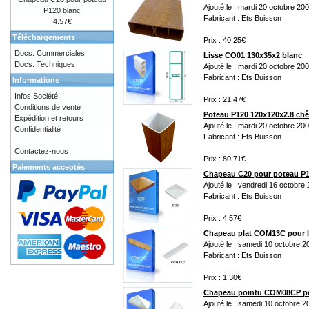
Ajouté le : mardi 20 octobre 20
P120 blanc
Fabricant : Ets Buisson
4.57€
Téléchargements
Prix : 40.25€
Docs. Commerciales
Lisse CO01 130x35x2 blanc
Docs. Techniques
Ajouté le : mardi 20 octobre 20
Fabricant : Ets Buisson
Informations
Infos Société
Prix : 21.47€
Conditions de vente
Poteau P120 120x120x2.8 ch
Expédition et retours
Ajouté le : mardi 20 octobre 20
Confidentialité
Fabricant : Ets Buisson
Contactez-nous
Prix : 80.71€
Paiements acceptés
Chapeau C20 pour poteau P1
Ajouté le : vendredi 16 octobre
Fabricant : Ets Buisson
Prix : 4.57€
Chapeau plat COM13C pour l
Ajouté le : samedi 10 octobre 2
Fabricant : Ets Buisson
Prix : 1.30€
Chapeau pointu COM08CP pou
Ajouté le : samedi 10 octobre 2