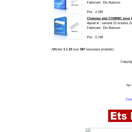
Fabricant : Ets Buisson
Prix : 2.25€
Chapeau plat COM08C pour l
Ajouté le : samedi 10 octobre 2
Fabricant : Ets Buisson
Prix : 5.74€
Afficher
1
à
10
(sur
387
nouveaux produits)
Copyrig
Tel 
Cont