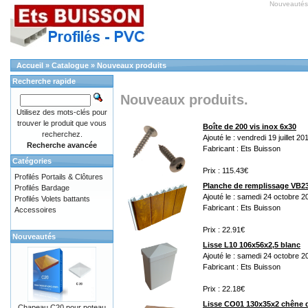
Nouveauté
Accueil
»
Catalogue
»
Nouveaux produits
Recherche rapide
Nouveaux produits.
Utilisez des mots-clés pour
trouver le produit que vous
Boîte de 200 vis inox 6x30
recherchez.
Ajouté le : vendredi 19 juillet 20
Recherche avancée
Fabricant : Ets Buisson
Catégories
Prix : 115.43€
Profilés Portails & Clôtures
Planche de remplissage VB2
Profilés Bardage
Ajouté le : samedi 24 octobre 2
Profilés Volets battants
Fabricant : Ets Buisson
Accessoires
Prix : 22.91€
Nouveautés
Lisse L10 106x56x2,5 blanc
Ajouté le : samedi 24 octobre 2
Fabricant : Ets Buisson
Prix : 22.18€
Lisse CO01 130x35x2 chêne 
Chapeau C20 pour poteau