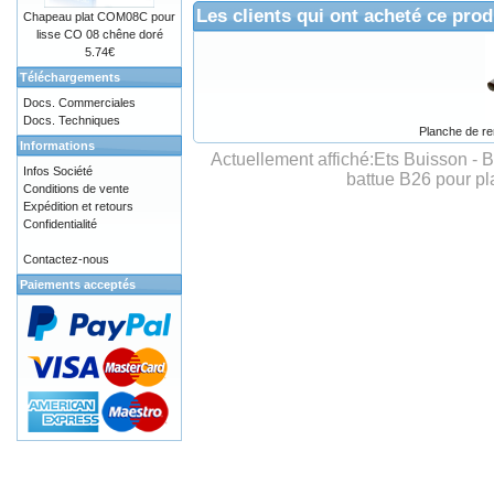
Les clients qui ont acheté ce prod
Chapeau plat COM08C pour
lisse CO 08 chêne doré
5.74€
Téléchargements
Docs. Commerciales
Docs. Techniques
Planche de r
Informations
Actuellement affiché:
Ets Buisson - 
Infos Société
battue B26 pour p
Conditions de vente
Expédition et retours
Confidentialité
Contactez-nous
Paiements acceptés