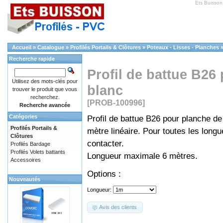
Ets Buisson
Accueil
»
Catalogue
»
Profilés Portails & Clôtures
»
Poteaux - Lisses - Planches
Recherche rapide
Profil de battue B2
Utilisez des mots-clés pour
blanc
trouver le produit que vous
recherchez.
[PROB-100996]
Recherche avancée
Catégories
Profil de battue B26 pour planche d
Profilés Portails &
mètre linéaire. Pour toutes les long
Clôtures
contacter.
Profilés Bardage
Profilés Volets battants
Longueur maximale 6 mètres.
Accessoires
Options :
Nouveautés
Longueur:
Avis des clients