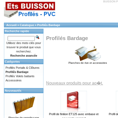
BUISSON PV
Accueil
»
Catalogue
»
Profilés Bardage
Recherche rapide
Profilés Bardage
Utilisez des mots-clés pour
trouver le produit que vous
recherchez.
Recherche avancée
Catégories
Planches de rive et accessoires
Profilés Portails & Clôtures
Profilés Bardage
Profilés Volets battants
Accessoires
Nouveaux produits pour ao�t.
Nouveautés
Profil de finition ET125 avec embase et
Profil 
Planche de remplissage