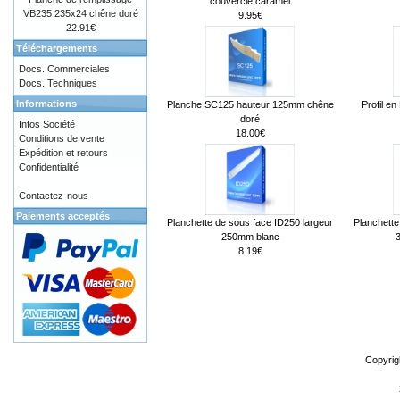
couvercle caramel
VB235 235x24 chêne doré
9.95€
22.91€
Téléchargements
Docs. Commerciales
Docs. Techniques
Informations
Planche SC125 hauteur 125mm chêne
Profil e
doré
Infos Société
18.00€
Conditions de vente
Expédition et retours
Confidentialité
Contactez-nous
Paiements acceptés
Planchette de sous face ID250 largeur
Planchette
250mm blanc
8.19€
Copyrig