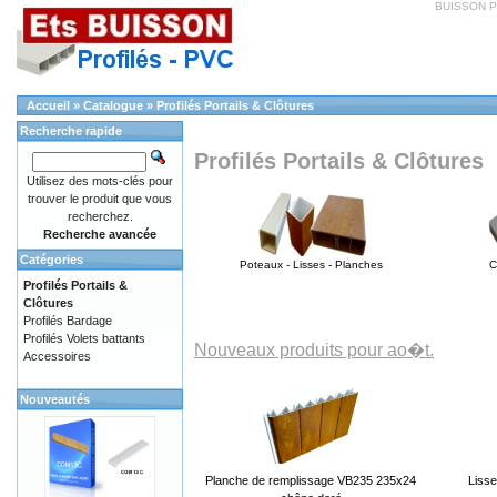
BUISSON PVC
Accueil
»
Catalogue
»
Profilés Portails & Clôtures
Recherche rapide
Profilés Portails & Clôtures
Utilisez des mots-clés pour
trouver le produit que vous
recherchez.
Recherche avancée
Catégories
Poteaux - Lisses - Planches
C
Profilés Portails &
Clôtures
Profilés Bardage
Profilés Volets battants
Nouveaux produits pour ao�t.
Accessoires
Nouveautés
Planche de remplissage VB235 235x24
Liss