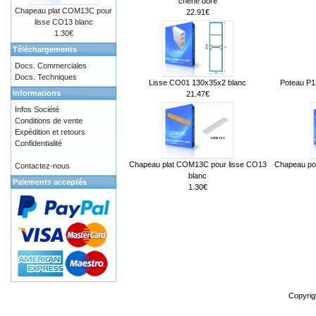
chêne doré
Chapeau plat COM13C pour
22.91€
lisse CO13 blanc
1.30€
Téléchargements
Docs. Commerciales
Docs. Techniques
Lisse CO01 130x35x2 blanc
Poteau P1
Informations
21.47€
Infos Société
Conditions de vente
Expédition et retours
Confidentialité
Chapeau plat COM13C pour lisse CO13
Chapeau po
Contactez-nous
blanc
Paiements acceptés
1.30€
Copyrig