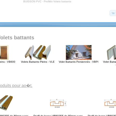
BUISSON PVC - Profilés Volets battants
Volets battants
leins - VB600
Volets Battants Pleins - VLE
Volet Battants Persiennés - VBPI
Volet Batt
oduits pour ao�t.