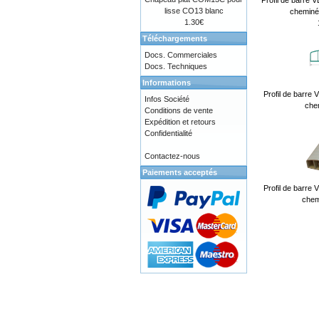
Profil de barre
lisse CO13 blanc
cheminée
1.30€
Téléchargements
Docs. Commerciales
Docs. Techniques
Informations
Profil de barr
Infos Société
che
Conditions de vente
Expédition et retours
Confidentialité
Contactez-nous
Paiements acceptés
Profil de barr
chem