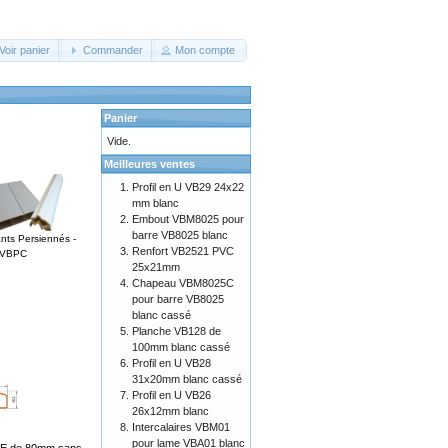
Voir panier
Commander
Mon compte
Panier
Vide.
Meilleures ventes
Profil en U VB29 24x22
mm blanc
Embout VBM8025 pour
barre VB8025 blanc
ants Persiennés -
Renfort VB2521 PVC
VBPC
25x21mm
Chapeau VBM8025C
pour barre VB8025
blanc cassé
Planche VB128 de
100mm blanc cassé
Profil en U VB28
31x20mm blanc cassé
Profil en U VB26
26x12mm blanc
Intercalaires VBM01
pour lame VBA01 blanc