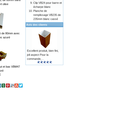
25E de 80mm sans
Clip VB24 pour barre et
t olive
écharpe blanc
Planche de
remplissage VB235 de
235mm blanc cassé
Avis des clients
25 de 80mm avec
nc azuré
Excellent produit, bien fini,
joli aspect Pour la
commande, ..
ut et bas VBM47
oré
€