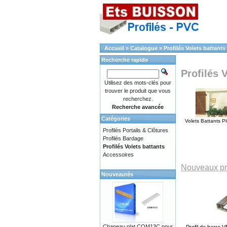
Accueil
»
Catalogue
»
Profilés Volets battants
Recherche rapide
Profilés 
Utilisez des mots-clés pour
trouver le produit que vous
recherchez.
Recherche avancée
Catégories
Volets Battants P
Profilés Portails & Clôtures
Profilés Bardage
Profilés Volets battants
Accessoires
Nouveaux pr
Nouveautés
Chapeau plat COM13C pour