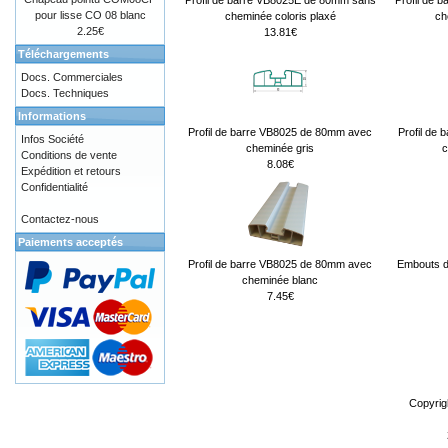
Profil de barre VB8025E de 80mm sans
Profil de 
pour lisse CO 08 blanc
cheminée coloris plaxé
ch
2.25€
13.81€
Téléchargements
Docs. Commerciales
Docs. Techniques
Informations
Profil de barre VB8025 de 80mm avec
Profil de
Infos Société
cheminée gris
c
Conditions de vente
8.08€
Expédition et retours
Confidentialité
Contactez-nous
Paiements acceptés
Profil de barre VB8025 de 80mm avec
Embouts d
cheminée blanc
7.45€
Copyrig