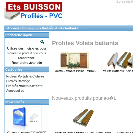
BUISSON PVC
Accueil
»
Catalogue
»
Profilés Volets battants
Recherche rapide
Profilés Volets battants
Utilisez des mots-clés pour
trouver le produit que vous
recherchez.
Recherche avancée
Catégories
Volets Battants Pleins - VB600
Volets Battants Plein
Profilés Portails & Clôtures
Profilés Bardage
Profilés Volets battants
Accessoires
Nouveaux produits pour ao�t.
Nouveautés
Chapeau pointu COM08CP